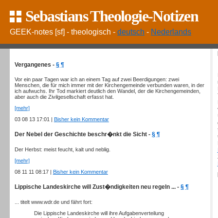
Sebastians Theologie-Notizen
GEEK-notes [sf] - theologisch -
deutsch
-
Nederlands
Vergangenes -
§
¶
Vor ein paar Tagen war ich an einem Tag auf zwei Beerdigungen: zwei
Menschen, die für mich immer mit der Kirchengemeinde verbunden waren, in der
ich aufwuchs. Ihr Tod markiert deutlich den Wandel, der die Kirchengemeinden,
aber auch die Zivilgesellschaft erfasst hat.
[mehr]
03 08 13 17:01 |
Bisher kein Kommentar
Der Nebel der Geschichte beschr�nkt die Sicht -
§
¶
Der Herbst: meist feucht, kalt und neblig.
[mehr]
08 11 11 08:17 |
Bisher kein Kommentar
Lippische Landeskirche will Zust�ndigkeiten neu regeln ... -
§
¶
... titelt www.wdr.de und fährt fort:
Die Lippische Landeskirche will ihre Aufgabenverteilung