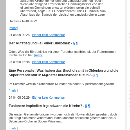
zwischen Kirchengemeinden und Landeskirche neu regeln.
Wenn alle dringend erforderlichen Handlungsfelder von den
einzelnen Gemeinden erwartet würden, seien sie schnell
überfordert, sagte EKD-Oberkirchenrat Thies Gundlach zum
Abschluss der Synode der Lippischen Landeskirche in Lage.
Und was heißt das?
[mehr]
21 06 09 09:25 |
Bisher kein Kommentar
Der Aufstieg und Fall einer Bibliothek -
§
¶
Oder: Was die Börsenkrise mit einer Forschungsbibliothek der Reformierten
Kirche zu tun hat.
[mehr]
23 09 08 16:48 |
Bisher kein Kommentar
Eine Personalie: Was haben das Bischofsamt in Oldenburg und die
Superintendentur in M�nster miteinander zu tun? -
§
¶
Im Sommer wird im Kirchenkreis Münster ein neuer Superintendent gewählt.
[mehr]
24 04 08 06:29 |
Bisher kein Kommentar
Fusionen: Implodiert irgendwann die Kirche? -
§
¶
Die ersten Gemeindefusionen wurden noch als Notwendigkeit gesehen, doch
jetzt regt sich mehr Widerstand. Echo Münster berichtete gestern über die St.-
Sebastian-Kirche im Süden Münsters.
[mehr]