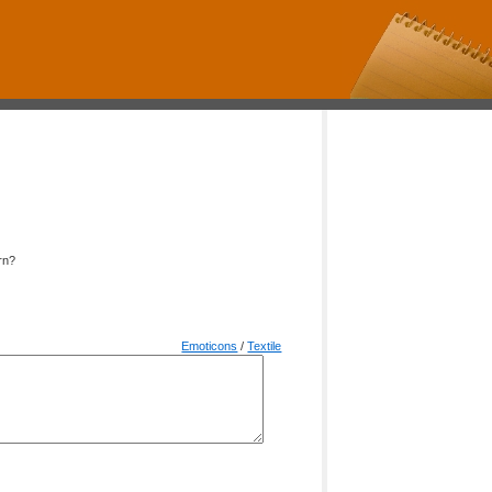
rn?
Emoticons
/
Textile