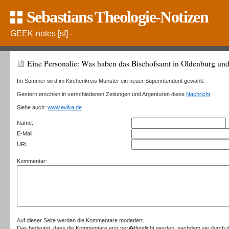
Sebastians Theologie-Notizen
GEEK-notes [sf] -
Eine Personalie: Was haben das Bischofsamt in Oldenburg und
Im Sommer wird im Kirchenkreis Münster ein neuer Superintendent gewählt.
Gestern erschien in verschiedenen Zeitungen und Argenturen diese
Nachricht
.
Siehe auch:
www.evlka.de
Name:
E-Mail:
URL:
Kommentar:
Auf dieser Seite werden die Kommentare moderiert.
Das bedeutet, dass die Kommentare erst ver�ffentlicht werden, nachdem sie durch d