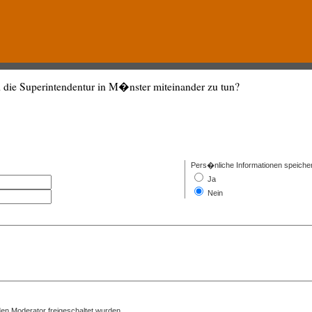
 die Superintendentur in M�nster miteinander zu tun?
Pers�nliche Informationen speiche
Ja
Nein
en Moderator freigeschaltet wurden.