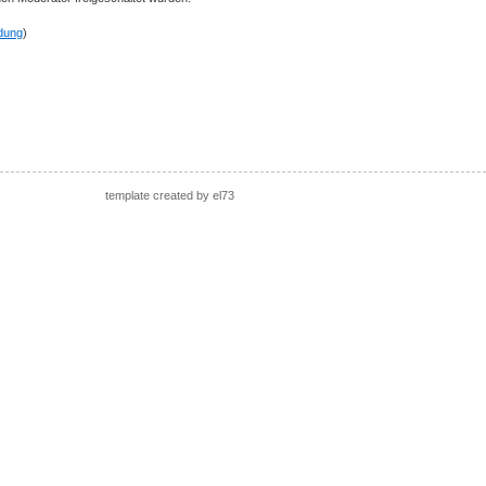
ldung
)
template created by el73